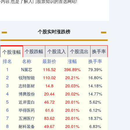
内容,也是了解入门股票知识的首选网站!
个股实时涨跌榜
个股跌幅
个股流入
个股流出
换手率
个股涨幅
排名
名称
最新价
涨幅
换手率
1
N展芯
116.52
396.89%
79.39%
2
锐翔智能
110.02
20.21%
16.80%
3
志特新材
14.8
20.03%
14.18%
4
博腾股份
20.44
20.02%
14.77%
5
近岸蛋白
46.72
20.01%
5.62%
6
毕得医药
61.6
20.01%
6.12%
7
五洲医疗
83.62
20.01%
18.37%
8
耐科装备
49.67
20.01%
6.83%