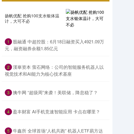
扬帆优配 抢购100支水银体温
计，大可不必
股融通 中超控股：6月18日融资买入4921.09万
1
元，融资融券余额1.85亿元
漢崋资本 萤石网络：公司的智能服务机器人以
2
视觉技术和AI能力为核心技术基座
擒牛网 “超级周”来袭！美联储，降息稳了？
3
盈丰财富 AI手机竞速智能应用 卡点在哪里？
4
牛鑫所 全球首场“人机共跑” 机器人ETF易方达
5