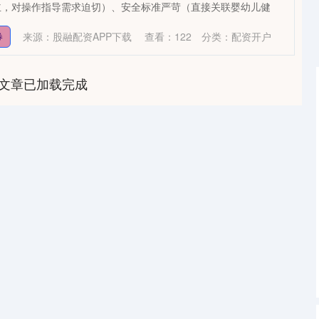
主，对操作指导需求迫切）、安全标准严苛（直接关联婴幼儿健
来源：股融配资APP下载
查看：
122
分类：
配资开户
券
文章已加载完成
沪深300
4694.44
1.42%
43.13
0.93%