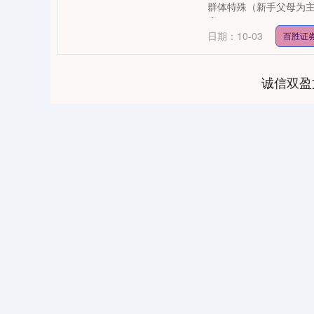
群体特殊（新手父母为
康....
日期：10-03
百胜证
诚信双盈
04
深证成指
14311.01
39.68
1.02%
200.89