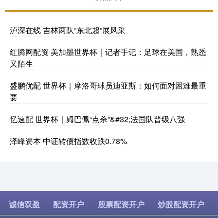
泸深在线 吉林两队“东北超”展风采
红腾网配资 美加墨世界杯｜记者手记：足球在美国，熟悉
又陌生
盛鹏优配 世界杯｜摩洛哥球员迪亚斯：如何面对困难最重
要
忆速配 世界杯｜姆巴佩“点杀”&#32;法国队晋级八强
泽峰资本 中证转债指数收跌0.78%
诚信双盈
配资开户
股票配资开户
炒股配资开户