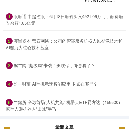
股融通 中超控股：6月18日融资买入4921.09万元，融资融
1
券余额1.85亿元
漢崋资本 萤石网络：公司的智能服务机器人以视觉技术和
2
AI能力为核心技术基座
擒牛网 “超级周”来袭！美联储，降息稳了？
3
盈丰财富 AI手机竞速智能应用 卡点在哪里？
4
牛鑫所 全球首场“人机共跑” 机器人ETF易方达（159530）
5
携手人形机器人“出战”半马
最新文章