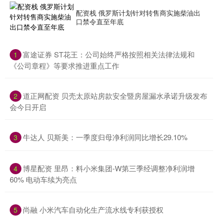
配资栈 俄罗斯计划针对转售商实施柴油出
口禁令直至年底
​富途证券 ST花王：公司始终严格按照相关法律法规和
1
《公司章程》等要求推进重点工作
​道正网配资 贝壳太原站房款安全暨房屋漏水承诺升级发布
2
会今日开启
​牛达人 贝斯美：一季度归母净利润同比增长29.10%
3
​博星配资 里昂：料小米集团-W第三季经调整净利润增
4
60% 电动车续为亮点
​尚融 小米汽车自动化生产流水线专利获授权
5