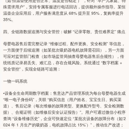
（如‘恒温壶使用是否正常、温度是否稳定’）”，针对 “早产儿家庭、特
殊需求用户”，安排专属客服进行电话回访，提供额外操作指导。某恒
温壶企业应用后，用户服务满意度从 68% 提升至 95%，复购率提升
35%。
四、全链路数据追溯与安全管控：破解 “记录零散、责任难界定” 痛点
母婴电器售后需完整记录 “维修过程、配件更换、安全检测” 等信息，
一方面便于后续追溯（如某批次吸奶器电机故障需召回），另一方面
可应对监管部门检查（如市场监管局抽查母婴电器售后合规性），传
统纸质记录易丢失、难汇总，存在合规风险。系统通过 “数字档案 +
安全管控”，实现全链路可追溯：
一物一码系统
•设备全生命周期数字档案：售意达产品管理系统为每台母婴电器生成
“唯一电子身份码”，关联 “购买信息（用户姓名、宝宝生日、购买渠
道）、售后记录（每次维修的故障类型、更换配件型号、安全检测数
据）、合规证明（如维修后安全认证报告）”。用户可通过微信小程序
查询 “设备维修历史”，企业可快速定位 “某批次设备的故障分布（如‘2
024 年 1 月生产的吸奶器，电机故障占比 15%’）”，推动生产改进；