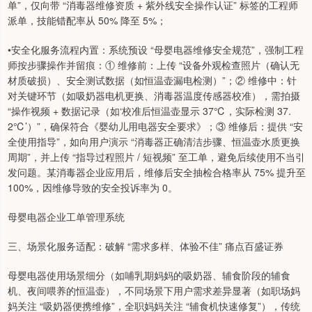
单”，仅向带 “消毒器维修资质 + 紫外线安全操作认证” 标签的工程师
派单，技能错配率从 50% 降至 5%；
•安全化服务流程内置：系统预设 “母婴电器维修安全规范”，强制工程
师按步骤操作并留痕：① 维修前：上传 “设备外观检查照片（确认无
材质破损）、安全测试数据（如恒温壶漏电检测）”；② 维修中：针
对关键环节（如吸奶器电机更换、消毒器温度传感器校准），需拍摄
“操作视频 + 数据记录（如‘校准后恒温壶显示 37℃，实际检测 37.
2℃’）”，确保符合《婴幼儿用电器安全要求》；③ 维修后：提供 “安
全使用指导”，如向用户演示 “消毒器正确清洁步骤、恒温壶水质更换
周期”，并上传 “指导过程照片 / 短视频” 至工单，避免后续使用不当引
发问题。某消毒器企业应用后，维修后安全抽检合格率从 75% 提升至
100%，因维修导致的安全投诉率为 0。
母婴电器企业工单管理系统
三、场景化服务适配：破解 “需求多样、体验不佳” 痛点百盛证券
母婴电器使用场景细分（如哺乳期妈妈的吸奶器、辅食阶段的辅食
机、夜间喂养的恒温壶），不同场景下用户需求差异显著（如职场妈
妈关注 “吸奶器便携维修”，全职妈妈关注 “辅食机快速修复”），传统