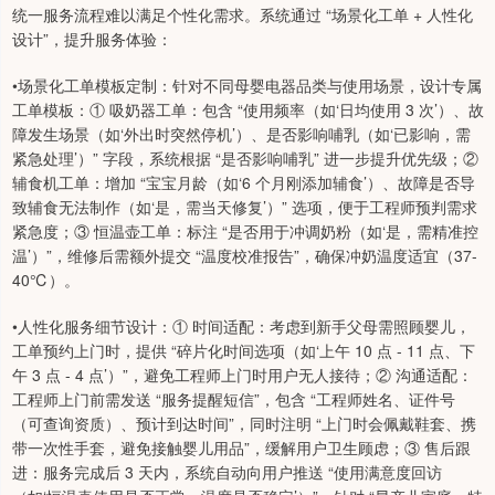
统一服务流程难以满足个性化需求。系统通过 “场景化工单 + 人性化
设计”，提升服务体验：
•场景化工单模板定制：针对不同母婴电器品类与使用场景，设计专属
工单模板：① 吸奶器工单：包含 “使用频率（如‘日均使用 3 次’）、故
障发生场景（如‘外出时突然停机’）、是否影响哺乳（如‘已影响，需
紧急处理’）” 字段，系统根据 “是否影响哺乳” 进一步提升优先级；②
辅食机工单：增加 “宝宝月龄（如‘6 个月刚添加辅食’）、故障是否导
致辅食无法制作（如‘是，需当天修复’）” 选项，便于工程师预判需求
紧急度；③ 恒温壶工单：标注 “是否用于冲调奶粉（如‘是，需精准控
温’）”，维修后需额外提交 “温度校准报告”，确保冲奶温度适宜（37-
40℃）。
•人性化服务细节设计：① 时间适配：考虑到新手父母需照顾婴儿，
工单预约上门时，提供 “碎片化时间选项（如‘上午 10 点 - 11 点、下
午 3 点 - 4 点’）”，避免工程师上门时用户无人接待；② 沟通适配：
工程师上门前需发送 “服务提醒短信”，包含 “工程师姓名、证件号
（可查询资质）、预计到达时间”，同时注明 “上门时会佩戴鞋套、携
带一次性手套，避免接触婴儿用品”，缓解用户卫生顾虑；③ 售后跟
进：服务完成后 3 天内，系统自动向用户推送 “使用满意度回访