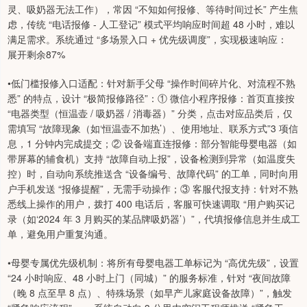
灵、吸奶器无法工作），常因 “不知如何报修、等待时间过长” 产生焦
虑，传统 “电话报修 - 人工登记” 模式平均响应时间超 48 小时，难以
满足需求。系统通过 “多场景入口 + 优先级调度”，实现极速响应：
展开剩余87%
•低门槛报修入口适配：针对新手父母 “操作时间碎片化、对流程不熟
悉” 的特点，设计 “极简报修路径”：① 微信小程序报修：首页直接按
“电器类型（恒温壶 / 吸奶器 / 消毒器）” 分类，点击对应品类后，仅
需填写 “故障现象（如‘恒温壶不加热’）、使用地址、联系方式”3 项信
息，1 分钟内完成提交；② 设备端直连报修：部分智能母婴电器（如
带屏幕的辅食机）支持 “故障自动上报”，设备检测到异常（如温度失
控）时，自动向系统推送含 “设备编号、故障代码” 的工单，同时向用
户手机发送 “报修提醒”，无需手动操作；③ 客服代报支持：针对不熟
悉线上操作的用户，拨打 400 电话后，客服可快速调取 “用户购买记
录（如‘2024 年 3 月购买的某品牌吸奶器’）”，代填报修信息并生成工
单，避免用户重复沟通。
•母婴专属优先级机制：将所有母婴电器工单标记为 “高优先级”，设置
“24 小时响应、48 小时上门（同城）” 的服务标准，针对 “夜间故障
（晚 8 点至早 8 点）、特殊场景（如早产儿家庭设备故障）”，触发