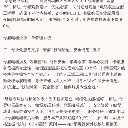
“紧急响应流程”—— 系统自动向 3 公里内空闲工程师推送 “紧急工
单”，标注 “母婴紧急需求，优先处理”，同时通过短信 / 电话双重提醒
工程师，确保 1 小时内接单、2 小时内上门。某吸奶器企业应用后，
夜间故障响应时间从 24 小时缩短至 2 小时，用户焦虑投诉率下降 9
0%。
母婴电器企业工单管理系统
二、专业化服务支撑：破解 “技能错配、安全隐患” 痛点
母婴电器涉及 “温度控制、材质安全、消毒杀菌” 等核心功能，维修服
务需极高专业性（如恒温壶温度校准需精准至 ±0.5℃，消毒器紫外线
模块更换需符合安全标准），传统人工派工易出现 “派普通家电维修
师处理母婴电器，导致维修后温度不准、消毒不彻底” 等安全隐患。
系统通过 “技能标签 + 安全管控”，确保服务专业合规：
•母婴专属技能标签体系：为工程师建立 “精细化技能档案”，标注 “母
婴电器品类专长（如‘吸奶器维修、恒温壶校准’）、安全资质（如‘婴
幼儿用品维修安全认证、消毒设备操作资质’）、服务经验（如‘3 年以
上母婴电器售后经验，服务早产儿家庭超 50 户’）”。派工时，系统严
格遵循 “技能 100% 匹配” 原则 —— 如 “消毒器紫外线模块更换工