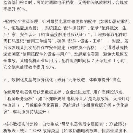
监管部门检查时，可随时调取电子档案，无需翻阅纸质材料，合规效
率提升 80%。
•配件安全溯源管理：针对母婴电器维修更换的配件（如吸奶器硅胶配
件、恒温壶加热管），系统建立 “配件溯源库”，记录 “配件批次、生
产厂家、安全认证（如‘食品接触用硅胶认证’）”，工程师领取配件时
需扫码登记 “使用工单编号”，确保 “配件 - 设备 - 工单” 一一对应。若
后续发现某批次配件存在安全隐患（如材质不合格），可通过系统快
速追溯至 “使用该配件的设备与用户”，发起精准召回，避免大规模安
全事故。某辅食机企业应用后，配件追溯时间从 7 天缩短至 1 小时，
安全隐患处理效率提升 90%。
五、数据化复盘与服务优化：破解 “无据改进、体验难提升” 痛点
传统母婴电器售后缺乏数据支撑，企业难以发现 “用户高频投诉点、
工程师服务短板”（如 “不知吸奶器‘电机噪音大’是高频故障，无法针对
性改进”），导致服务优化盲目。系统通过 “多维度数据分析 + 优化建
议”，驱动服务持续提升：
•核心数据实时监控：自动生成 “母婴电器售后专属报表”：① 故障分
析报表：统计 “TOP3 故障类型（如‘吸奶器电机故障、恒温壶温度不