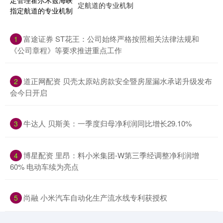
定航道的专业机制
​富途证券 ST花王：公司始终严格按照相关法律法规和
1
《公司章程》等要求推进重点工作
​道正网配资 贝壳太原站房款安全暨房屋漏水承诺升级发布
2
会今日开启
​牛达人 贝斯美：一季度归母净利润同比增长29.10%
3
​博星配资 里昂：料小米集团-W第三季经调整净利润增
4
60% 电动车续为亮点
​尚融 小米汽车自动化生产流水线专利获授权
5