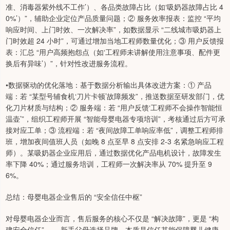
准、消毒器紫外线不工作’）、各品类故障占比（如‘吸奶器故障占比 4
0%’）”，辅助企业定位产品质量问题；② 服务效率报表：监控 “平均
响应时间、上门时效、一次解决率”，如数据显示 “二线城市吸奶器上
门时效超 24 小时”，可通过增加当地工程师数量优化；③ 用户反馈报
表：汇总 “用户高频抱怨点（如‘工程师未讲解使用注意事项、配件更
换后有异味’）”，针对性改进服务流程。
•数据驱动的优化落地：基于数据分析输出具体改进方案：① 产品
端：若 “某型号辅食机‘刀片卡顿’故障频发”，推送数据至研发部门，优
化刀片材质与结构；② 服务端：若 “用户反馈‘工程师不会操作智能恒
温壶’”，组织工程师开展 “智能母婴电器专项培训”，考核通过后方可承
接对应工单；③ 流程端：若 “夜间故障工单响应率低”，调整工程师排
班，增加夜间值班人员（如晚 8 点至早 8 点安排 2-3 名紧急响应工程
师）。某吸奶器企业应用后，通过数据优化产品电机设计，故障发生
率下降 40%；通过服务培训，工程师一次解决率从 70% 提升至 9
6%。
总结：母婴电器企业售后的 “安全信任中枢”
对母婴电器企业而言，售后服务的核心不仅是 “解决故障”，更是 “构
建安全信任”—— 新手父母选择品牌，本质是信任其能保障婴儿健康