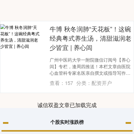
牛博 秋冬润肺“天花板”！这碗
经典粤式养生汤，清甜滋润老
少皆宜 | 养心闾
广州中医药大学一附院微信订阅号【养心
闾】专栏，逢周四推送！本栏文章由医院
心血管科专家名医亲自撰文或指导写作，
内容涉及众多心血管科常见病的科普讲解
查看：
157
分类：
配资开户
与防治建议牛博，....
诚信双盈文章已加载完成
个股实时涨跌榜