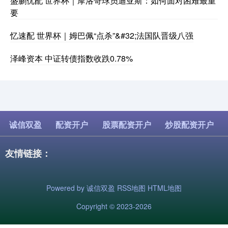
盛鹏优配 世界杯｜摩洛哥球员迪亚斯：如何面对困难最重
要
忆速配 世界杯｜姆巴佩“点杀”&#32;法国队晋级八强
泽峰资本 中证转债指数收跌0.78%
诚信双盈
配资开户
股票配资开户
炒股配资开户
友情链接：
Powered by
诚信双盈
RSS地图
HTML地图
Copyright
© 2023-2026