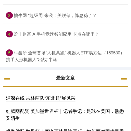
擒牛网 “超级周”来袭！美联储，降息稳了？
3
盈丰财富 AI手机竞速智能应用 卡点在哪里？
4
牛鑫所 全球首场“人机共跑” 机器人ETF易方达（159530）
5
携手人形机器人“出战”半马
最新文章
泸深在线 吉林两队“东北超”展风采
红腾网配资 美加墨世界杯｜记者手记：足球在美国，熟悉
又陌生