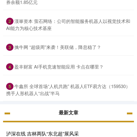
券余额1.85亿元
漢崋资本 萤石网络：公司的智能服务机器人以视觉技术和
2
AI能力为核心技术基座
擒牛网 “超级周”来袭！美联储，降息稳了？
3
盈丰财富 AI手机竞速智能应用 卡点在哪里？
4
牛鑫所 全球首场“人机共跑” 机器人ETF易方达（159530）
5
携手人形机器人“出战”半马
最新文章
泸深在线 吉林两队“东北超”展风采