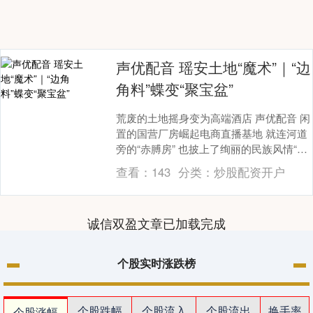
声优配音 瑶安土地“魔术”｜“边
角料”蝶变“聚宝盆”
荒废的土地摇身变为高端酒店 声优配音 闲
置的国营厂房崛起电商直播基地 就连河道
旁的“赤膊房” 也披上了绚丽的民族风情“画
布” …… 今年来 前往瑶安瑶族乡“洛神....
查看：
143
分类：
炒股配资开户
诚信双盈文章已加载完成
个股实时涨跌榜
个股跌幅
个股流入
个股流出
换手率
个股涨幅