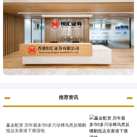
推荐资讯
赢金配资 历年最多!50多只珍稀鸟类反嘴鹬
抵达东寨港下塘湿地