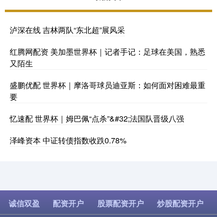
泸深在线 吉林两队“东北超”展风采
红腾网配资 美加墨世界杯｜记者手记：足球在美国，熟悉
又陌生
盛鹏优配 世界杯｜摩洛哥球员迪亚斯：如何面对困难最重
要
忆速配 世界杯｜姆巴佩“点杀”&#32;法国队晋级八强
泽峰资本 中证转债指数收跌0.78%
诚信双盈
配资开户
股票配资开户
炒股配资开户