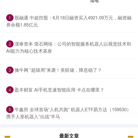
股融通 中超控股：6月18日融资买入4921.09万元，融资融
1
券余额1.85亿元
漢崋资本 萤石网络：公司的智能服务机器人以视觉技术和
2
AI能力为核心技术基座
擒牛网 “超级周”来袭！美联储，降息稳了？
3
盈丰财富 AI手机竞速智能应用 卡点在哪里？
4
牛鑫所 全球首场“人机共跑” 机器人ETF易方达（159530）
5
携手人形机器人“出战”半马
最新文章