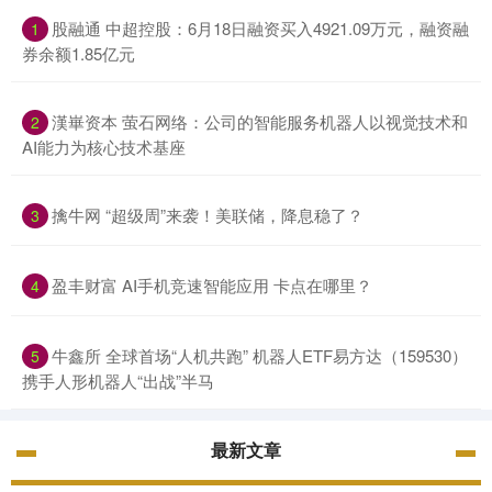
股融通 中超控股：6月18日融资买入4921.09万元，融资融
1
券余额1.85亿元
漢崋资本 萤石网络：公司的智能服务机器人以视觉技术和
2
AI能力为核心技术基座
擒牛网 “超级周”来袭！美联储，降息稳了？
3
盈丰财富 AI手机竞速智能应用 卡点在哪里？
4
牛鑫所 全球首场“人机共跑” 机器人ETF易方达（159530）
5
携手人形机器人“出战”半马
最新文章