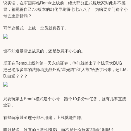
说实话，在军团再临Remix上线前，绝大部分正式服玩家对此并不感
冒，都觉得自己7.0版本的幻化早刷得七七八八了，为啥要专门建个小
号去重新折腾？
可等这模式一上线，全员就真香了。
也不知道暴雪是故意的，还是故意不小心的。
反正在Remix上线的第一天永信证券，他们就整出了个惊天大BUG，
把已绝版多年的法师塔挑战外观“星光猫”和“人熊”给放了出来，还T.M.
D.白送？？？
只要玩家去Remix模式建个小号，跑个10多分钟任务，就有几率直接
拿到。
有些玩家甚至连号都不用建，上线就能白嫖。
咱就是说，这真的是恶性BUG，而不是什么玩家召回机制吗？