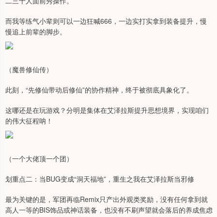
二三十人面前秀操作。
而我等练气小辈则可以一边狂喊666，一边实打实拿到装备提升，慢
慢追上前辈的脚步。
（魔兽修仙传）
此刻，“先修仙带动后修仙”的协作精神，终于被彻底具象化了。
这哪还是在玩游戏？分明是集体在艾泽拉斯提升思想境界，实现咱们
的伟大征程呐！
（一个大佬顶一个团）
划重点二：当BUG变成“洞天福地”，重生之我在艾泽拉斯当邪修
最为关键的是，军团再临Remix只产出外观类奖励，没有任何拿到就
高人一等的BIS饰品或神话装备，也没有不刷声望就会落后的养成焦虑