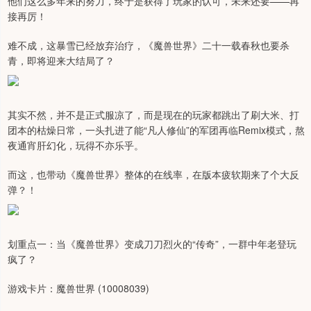
他们这么多年来的努力，终于是获得了玩家的认可，未来还要——再
接再厉！
难不成，这暴雪已经放弃治疗，《魔兽世界》二十一载春秋也要杀
青，即将迎来大结局了？
其实不然，并不是正式服凉了，而是现在的玩家都跳出了刷大米、打
团本的枯燥日常，一头扎进了能“凡人修仙”的军团再临Remix模式，熬
夜通宵肝幻化，玩得不亦乐乎。
而这，也带动《魔兽世界》整体的在线率，在版本疲软期来了个大反
弹？！
划重点一：当《魔兽世界》变成刀刀烈火的“传奇”，一群中年老登玩
疯了？
游戏卡片：魔兽世界 (10008039)