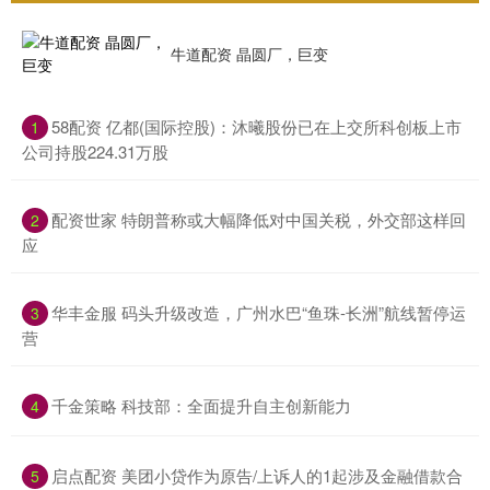
牛道配资 晶圆厂，巨变
​58配资 亿都(国际控股)：沐曦股份已在上交所科创板上市
1
公司持股224.31万股
​配资世家 特朗普称或大幅降低对中国关税，外交部这样回
2
应
​华丰金服 码头升级改造，广州水巴“鱼珠-长洲”航线暂停运
3
营
​千金策略 科技部：全面提升自主创新能力
4
​启点配资 美团小贷作为原告/上诉人的1起涉及金融借款合
5