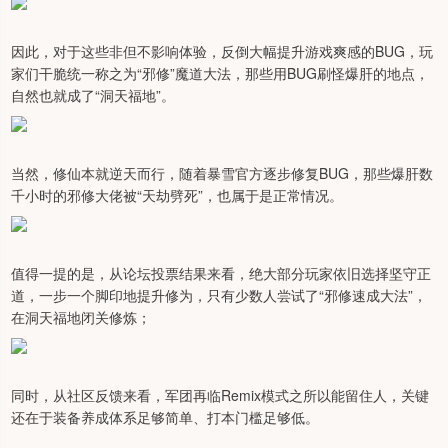
因此，对于这些非但不影响体验，反倒大幅提升游戏爽感的BUG，玩
家们干脆统一称之为“邪修”魔道大法，那些用BUG刷怪爆肝的地点，
自然也就成了“洞天福地”。
当然，修仙本就逆天而行，随着暴雪官方逐步修复BUG，那些爆肝数
千小时的邪修大佬被“天劫劈死”，也属于是正常情况。
值得一提的是，从论坛投票结果来看，绝大部分玩家依旧选择坚守正
道，一步一个脚印地提升修为，只有少数人尝试了“邪修速成大法”，
在洞天福地闭关修炼；
同时，从社区反馈来看，军团再临Remix模式之所以能留住人，关键
还在于装备养成体系足够简单、打本门槛足够低。