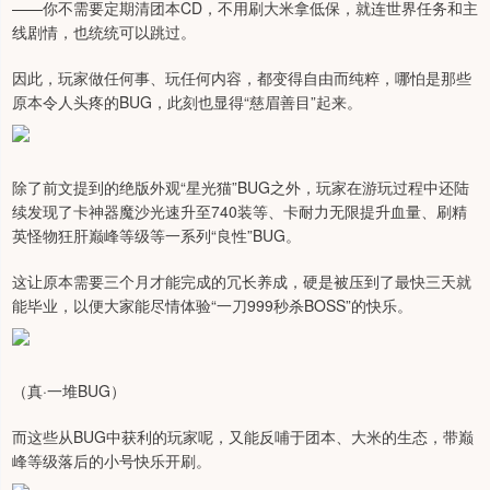
——你不需要定期清团本CD，不用刷大米拿低保，就连世界任务和主
线剧情，也统统可以跳过。
因此，玩家做任何事、玩任何内容，都变得自由而纯粹，哪怕是那些
原本令人头疼的BUG，此刻也显得“慈眉善目”起来。
除了前文提到的绝版外观“星光猫”BUG之外，玩家在游玩过程中还陆
续发现了卡神器魔沙光速升至740装等、卡耐力无限提升血量、刷精
英怪物狂肝巅峰等级等一系列“良性”BUG。
这让原本需要三个月才能完成的冗长养成，硬是被压到了最快三天就
能毕业，以便大家能尽情体验“一刀999秒杀BOSS”的快乐。
（真·一堆BUG）
而这些从BUG中获利的玩家呢，又能反哺于团本、大米的生态，带巅
峰等级落后的小号快乐开刷。