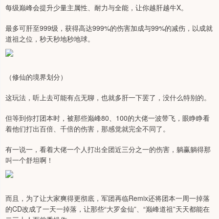
每级巅峰会提升少量主属性、耐力与全能，让你越肝越牛X。
最多可肝至999级，获得高达999%的伤害加成与99%的减伤，以成就
道祖之位，秒天秒地秒地球。
（修仙的境界划分）
这玩法，听上去可能有点无聊，也就多肝一下罢了，没什么特别的。
但等到你打团本时，被那些巅峰80、100的大佬一波带飞，眼睁睁看
着他们打出百倍、千倍的伤害，那感觉就完全不同了。
有一说一，看着大佬一个人打出全团近三分之一的伤害，躺赢躺得那
叫一个舒坦啊！
而且，为了让大家爽得更彻底，军团再临Remix还将团本一周一掉落
的CD改成了一天一掉落，让那些“大罗金仙”、“巅峰道祖”天天都能在