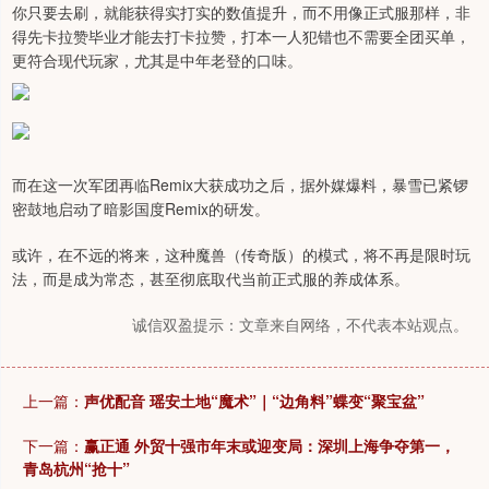
你只要去刷，就能获得实打实的数值提升，而不用像正式服那样，非
得先卡拉赞毕业才能去打卡拉赞，打本一人犯错也不需要全团买单，
更符合现代玩家，尤其是中年老登的口味。
而在这一次军团再临Remix大获成功之后，据外媒爆料，暴雪已紧锣
密鼓地启动了暗影国度Remix的研发。
或许，在不远的将来，这种魔兽（传奇版）的模式，将不再是限时玩
法，而是成为常态，甚至彻底取代当前正式服的养成体系。
诚信双盈提示：文章来自网络，不代表本站观点。
上一篇：
声优配音 瑶安土地“魔术”｜“边角料”蝶变“聚宝盆”
下一篇：
赢正通 外贸十强市年末或迎变局：深圳上海争夺第一，
青岛杭州“抢十”