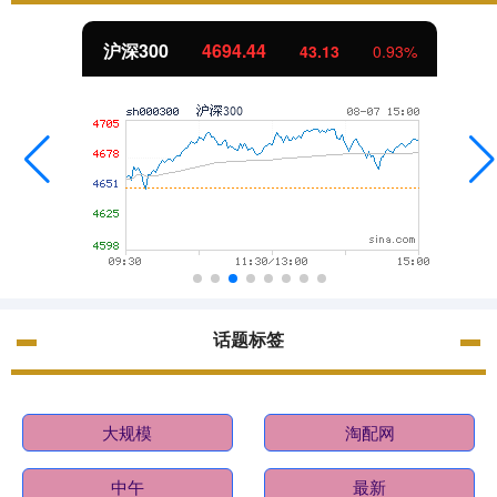
沪深300
4694.44
43.13
0.93%
话题标签
大规模
淘配网
中午
最新