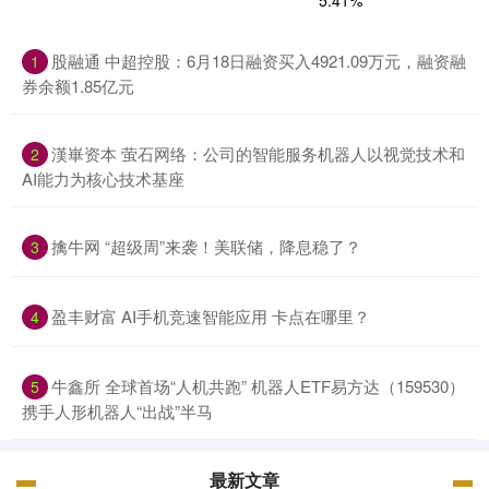
股融通 中超控股：6月18日融资买入4921.09万元，融资融
1
券余额1.85亿元
漢崋资本 萤石网络：公司的智能服务机器人以视觉技术和
2
AI能力为核心技术基座
擒牛网 “超级周”来袭！美联储，降息稳了？
3
盈丰财富 AI手机竞速智能应用 卡点在哪里？
4
牛鑫所 全球首场“人机共跑” 机器人ETF易方达（159530）
5
携手人形机器人“出战”半马
最新文章