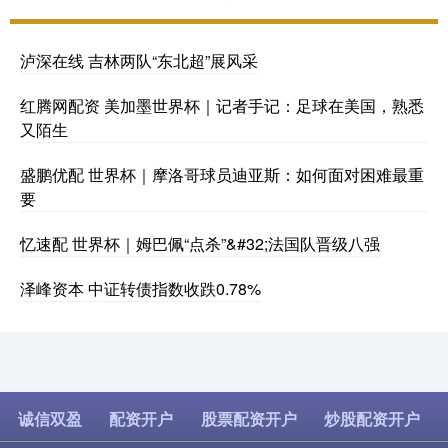
泸深在线 吉林两队“东北超”展风采
红腾网配资 美加墨世界杯｜记者手记：足球在美国，熟悉
又陌生
盛鹏优配 世界杯｜摩洛哥球员迪亚斯：如何面对困难最重
要
忆速配 世界杯｜姆巴佩“点杀”&#32;法国队晋级八强
泽峰资本 中证转债指数收跌0.78%
诚信双盈
配资开户
股票配资开户
炒股配资开户