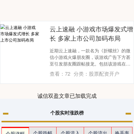
云上速融 小游戏市场爆发式增
长 多家上市公司加码布局
近期云上速融，一款名为《折螺丝》的微
信小游戏火爆朋友圈，该游戏广告下方甚
至引发朋友圈跟帖接龙。包括该游戏在
内，不少小游戏频频以令人“上头”的玩法出
查看：
72
分类：
股票配资开户
圈，小游戏的市....
诚信双盈文章已加载完成
个股实时涨跌榜
个股跌幅
个股流入
个股流出
换手率
个股涨幅