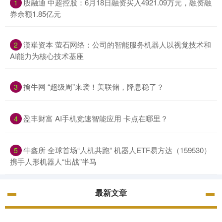
股融通 中超控股：6月18日融资买入4921.09万元，融资融
1
券余额1.85亿元
漢崋资本 萤石网络：公司的智能服务机器人以视觉技术和
2
AI能力为核心技术基座
擒牛网 “超级周”来袭！美联储，降息稳了？
3
盈丰财富 AI手机竞速智能应用 卡点在哪里？
4
牛鑫所 全球首场“人机共跑” 机器人ETF易方达（159530）
5
携手人形机器人“出战”半马
最新文章