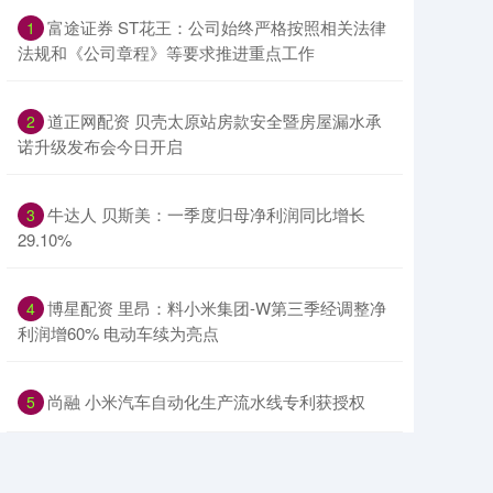
​富途证券 ST花王：公司始终严格按照相关法律
1
法规和《公司章程》等要求推进重点工作
​道正网配资 贝壳太原站房款安全暨房屋漏水承
2
诺升级发布会今日开启
​牛达人 贝斯美：一季度归母净利润同比增长
3
29.10%
​博星配资 里昂：料小米集团-W第三季经调整净
4
利润增60% 电动车续为亮点
​尚融 小米汽车自动化生产流水线专利获授权
5