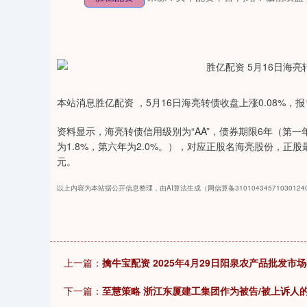
本站消息胜亿配资 ，5月16日海亮转债收盘上涨0.08%，报11
资料显示，海亮转债信用级别为“AA”，债券期限6年（第一年为
为1.8%，第六年为2.0%。），对应正股名海亮股份，正股最新
元。
以上内容为本站据公开信息整理，由AI算法生成（网信算备3101043457103012
上一篇：
擒牛宝配资 2025年4月29日阳泉农产品批发市
下一篇：
至慧策略 浙江东厦建工集团作为被告/被上诉人的