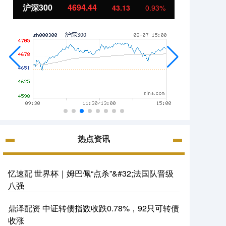
沪深300
4694.44
北证5
43.13
0.93%
热点资讯
忆速配 世界杯｜姆巴佩“点杀”&#32;法国队晋级
八强
鼎泽配资 中证转债指数收跌0.78%，92只可转债
收涨