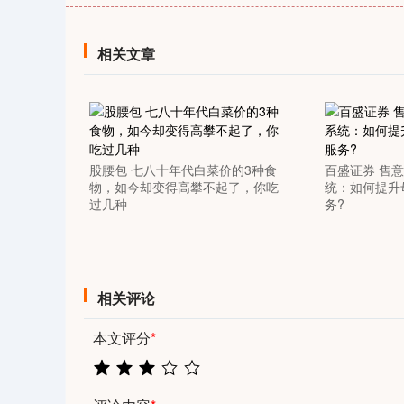
0
上证指数
3940.04
164.40
2.13%
39.68
相关文章
股腰包 七八十年代白菜价的3种食
百盛证券 售意
物，如今却变得高攀不起了，你吃
统：如何提升
过几种
务?
相关评论
本文评分
*