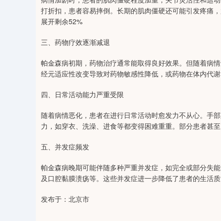
0
上证指数
3900.35
-1.00
-0.01%
21.92
打折扣，患者容易摔倒。长期的肌肉僵硬还可能引发疼痛，
展开剩余52%
三、药物疗效逐渐减退
帕金森病初期，药物治疗通常能取得良好效果。但随着病情
经元适应性改变导致对药物敏感性降低，或药物在体内代谢
四、日常活动能力严重受限
随着病情恶化，患者在进行日常活动时愈发力不从心。手部
力，如穿衣、洗澡、进食等都变得困难重重。部分患者甚至
五、并发症频发
帕金森病晚期可能伴随多种严重并发症，如完全或部分失能
及口腔黏膜溃疡等。这些并发症进一步降低了患者的生活质
发布于：北京市