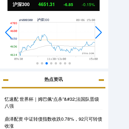
沪深300
4651.31
北证
-6.85
-0.15%
热点资讯
忆速配 世界杯｜姆巴佩“点杀”&#32;法国队晋级
八强
鼎泽配资 中证转债指数收跌0.78%，92只可转债
收涨