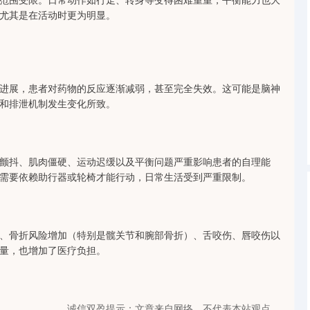
深证成指
14110.12
0.57%
-34.08
-0.24%
尤其是在活动时更为明显。
进展，患者对药物的反应逐渐减弱，甚至完全失效。这可能是脑神
和排泄机制发生变化所致。
颤抖、肌肉僵硬、运动迟缓以及平衡问题严重影响患者的自理能
需要依赖助行器或轮椅才能行动，日常生活受到严重限制。
、骨折风险增加（特别是髋关节和腕部骨折）、舌咬伤、唇咬伤以
量，也增加了医疗负担。
诚信双盈提示：文章来自网络，不代表本站观点。