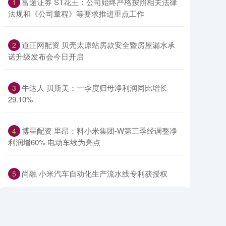
​富途证券 ST花王：公司始终严格按照相关法律
1
法规和《公司章程》等要求推进重点工作
​道正网配资 贝壳太原站房款安全暨房屋漏水承
2
诺升级发布会今日开启
​牛达人 贝斯美：一季度归母净利润同比增长
3
29.10%
​博星配资 里昂：料小米集团-W第三季经调整净
4
利润增60% 电动车续为亮点
​尚融 小米汽车自动化生产流水线专利获授权
5