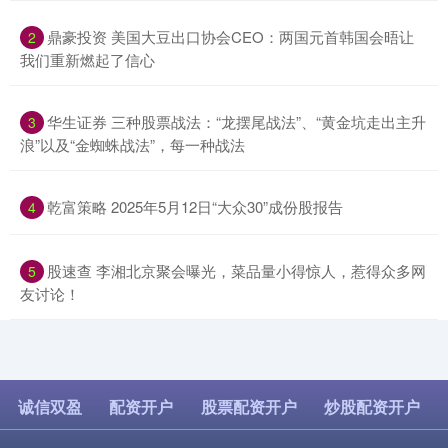
​鼎豪投资 美国大豆出口协会CEO：两国元首韩国会晤让
2
我们重新燃起了信心
​华生证券 三种股票战法：“龙摆尾战法”、“黄金坑走出主升
3
浪”以及“金蜘蛛战法”，每一种战法
​乾富策略 2025年5月12日“大众30”成份股报告
4
​股速查 李湘北京聚会曝光，菜品量小得惊人，惹得众多网
5
友讨论！
诚信双盈
配资开户
股票配资开户
炒股配资开户