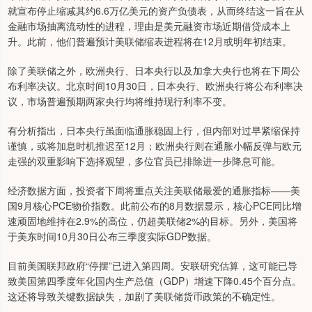
就宣布停止缩减其约6.6万亿美元的资产负债表，从而终结这一旨在从
金融市场抽离流动性的进程，理由是美元融资市场近期借贷成本上
升。此前，他们普遍预计美联储缩表进程将在12月或明年初结束。
除了美联储之外，欧洲央行、日本央行以及加拿大央行也将在下周公
布利率决议。北京时间10月30日，日本央行、欧洲央行将公布利率决
议，市场普遍预期两家央行均将维持现行利率不变。
有分析指出，日本央行虽面临通胀稳固上行，但内部对过早紧缩保持
谨慎，或将加息时机推迟至12月；欧洲央行则在通胀小幅反弹与欧元
走强的双重影响下选择观望，多位官员已排除进一步降息可能。
经济数据方面，投资者下周将重点关注美联储最爱的通胀指标——美
国9月核心PCE物价指数。此前公布的8月数据显示，核心PCE同比增
速顽固地维持在2.9%的高位，仍超美联储2%的目标。另外，美国将
于美东时间10月30日公布三季度实际GDP数据。
目前美国联邦政府“停摆”已进入第四周。安联研究估算，这可能已导
致美国第四季度年化国内生产总值（GDP）增速下降0.45个百分点。
这还将导致关键数据缺失，加剧了美联储货币政策的不确定性。