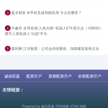
​盈丰财富 AI手机竞速智能应用 卡点在哪里？
3
​牛鑫所 全球首场“人机共跑” 机器人ETF易方达（159530）
4
携手人形机器人“出战”半马
​森利网 江河集团：公司会持续聚焦、深耕建筑装饰主业
5
诚信双盈
配资开户
股票配资开户
炒股配资开户
友情链接：
Powered by
诚信双盈
RSS地图
HTML地图