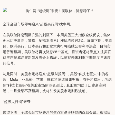
全球金融市场即将迎来“超级央行周”擒牛网。
在美联储降息预期升温的刺激下，本周美股三大指数全线反攻，集体
创出历史新高，道指、纳指本周累计涨幅均超过2%。展望下周，美联
储、欧洲央行、日本央行和加拿大央行将陆续公布利率决议，目前市
场普遍预期，美联储将再次降息25个基点。投资者还将重点关注美联
储主席鲍威尔在新闻发布会上措辞，以捕捉未来利率下调幅度与速度
的信号。
与此同时，美股市场将迎来“超级财报周”，美股“科技七巨头”中的谷
歌、Meta、亚马逊、苹果、微软将陆续披露财报。有分析指出，考虑
到“科技七巨头”在美股市场的市值占比，且股价均处于历史新高附
近，一旦业绩不及预期，或将引发美股市场剧烈波动。
“超级央行周”来袭
展望下周，全球金融市场关注的焦点将是美联储的议息会议。根据日