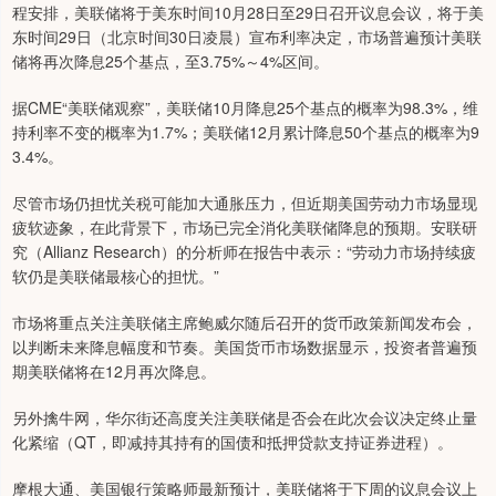
程安排，美联储将于美东时间10月28日至29日召开议息会议，将于美
东时间29日（北京时间30日凌晨）宣布利率决定，市场普遍预计美联
储将再次降息25个基点，至3.75%～4%区间。
据CME“美联储观察”，美联储10月降息25个基点的概率为98.3%，维
持利率不变的概率为1.7%；美联储12月累计降息50个基点的概率为9
3.4%。
尽管市场仍担忧关税可能加大通胀压力，但近期美国劳动力市场显现
疲软迹象，在此背景下，市场已完全消化美联储降息的预期。安联研
究（Allianz Research）的分析师在报告中表示：“劳动力市场持续疲
软仍是美联储最核心的担忧。”
市场将重点关注美联储主席鲍威尔随后召开的货币政策新闻发布会，
以判断未来降息幅度和节奏。美国货币市场数据显示，投资者普遍预
期美联储将在12月再次降息。
另外擒牛网，华尔街还高度关注美联储是否会在此次会议决定终止量
化紧缩（QT，即减持其持有的国债和抵押贷款支持证券进程）。
摩根大通、美国银行策略师最新预计，美联储将于下周的议息会议上