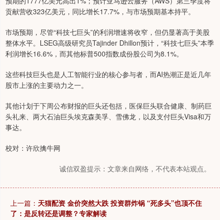
预期的1777亿美元高出1%；预计亚马逊云服务（AWS）第三季度将
贡献营收323亿美元，同比增长17.7%，与市场预期基本持平。
市场预期，尽管“科技七巨头”的利润增速将收窄，但仍显著高于美股
整体水平。LSEG高级研究员Tajinder Dhillon预计，“科技七巨头”本季
利润增长16.6%，而其他标普500指数成份股公司为8.1%。
这些科技巨头也是人工智能行业的核心参与者，而AI热潮正是近几年
股市上涨的主要动力之一。
其他计划于下周公布财报的巨头还包括，医保巨头联合健康、制药巨
头礼来、两大石油巨头埃克森美孚、雪佛龙，以及支付巨头Visa和万
事达。
校对：许欣擒牛网
诚信双盈提示：文章来自网络，不代表本站观点。
上一篇：
天猫配资 金价突然大跌 投资群炸锅 “死多头”也顶不住
了：是反转还是调整？专家解读